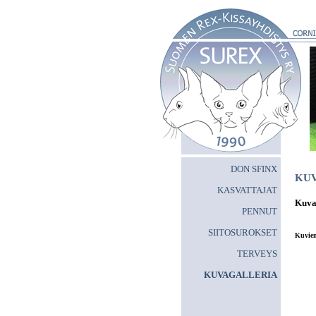
DON SFINX
KU
KASVATTAJAT
Kuvag
PENNUT
SIITOSUROKSET
Kuvien 
TERVEYS
KUVAGALLERIA