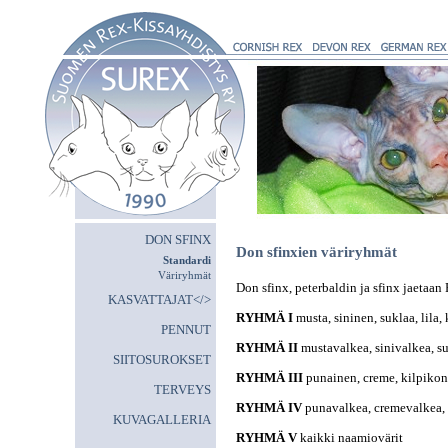
DON SFINX
Don sfinxien väriryhmät
Standardi
Väriryhmät
Don sfinx, peterbaldin ja sfinx jaetaan 
KASVATTAJAT</>
RYHMÄ I
musta, sininen, suklaa, lila
PENNUT
RYHMÄ II
mustavalkea, sinivalkea, s
SIITOSUROKSET
RYHMÄ III
punainen, creme, kilpiko
TERVEYS
RYHMÄ IV
punavalkea, cremevalkea,
KUVAGALLERIA
RYHMÄ V
kaikki naamiovärit