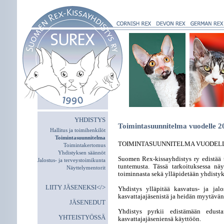
YHDISTYS
Toimintasuunnitelma vuodelle 2
Hallitus ja toimihenkilöt
Toimintasuunnitelma
TOIMINTASUUNNITELMA VUODELL
Toimintakertomus
Yhdistyksen säännöt
Suomen Rex-kissayhdistys ry edistää t
Jalostus- ja terveystoimikunta
tuntemusta. Tässä tarkoituksessa näy
Näyttelymentorit
toiminnasta sekä ylläpidetään yhdistyks
LIITY JÄSENEKSI</>
Yhdistys ylläpitää kasvatus- ja jalo
kasvattajajäsenistä ja heidän myytävänä
JÄSENEDUT
Yhdistys pyrkii edistämään edustam
YHTEISTYÖSSÄ
kasvattajajäseniensä käyttöön.