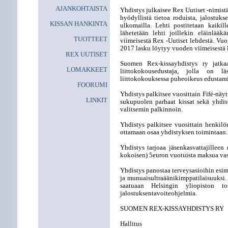
AJANKOHTAISTA
Yhdistys julkaisee Rex Uutiset -nimistä
hyödyllistä tietoa roduista, jalostuk
KISSAN HANKINTA
ulkomailla. Lehti postitetaan kaikill
lähetetään lehti joillekin eläinlä
TUOTTEET
viimeisestä Rex -Uutiset lehdestä. Vu
2017 lasku löytyy vuoden viimeisestä 
REX UUTISET
Suomen Rex-kissayhdistys ry jatkaa
LOMAKKEET
liittokokousedustaja, jolla on lä
liittokokouksessa puheoikeus edustamia
FOORUMI
Yhdistys palkitsee vuosittain Fifé-näyt
LINKIT
sukupuolen parhaat kissat sekä yhdist
valitsemin palkinnoin.
Yhdistys palkitsee vuosittain henkilö
ottamaan osaa yhdistyksen toimintaan.
Yhdistys tarjoaa jäsenkasvattajilleen
kokoisen) 5euron vuotuista maksua vas
Yhdistys panostaa terveysasioihin esim
ja munuaisultraäänikimppatilaisuuksi.
saatuaan Helsingin yliopiston to
jalostuksentavoiteohjelmia.
SUOMEN REX-KISSAYHDISTYS RY
Hallitus